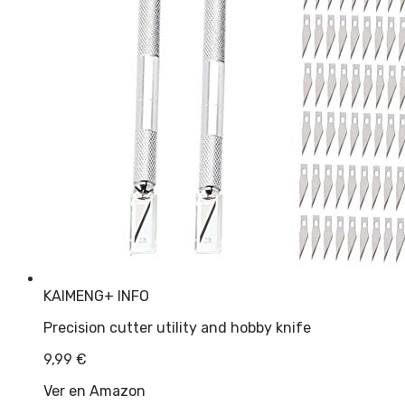
KAIMENG
+ INFO
Precision cutter utility and hobby knife
9,99
€
Ver en Amazon